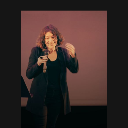
//
POUR QUI ET POURQUOI ?
Mon
métier