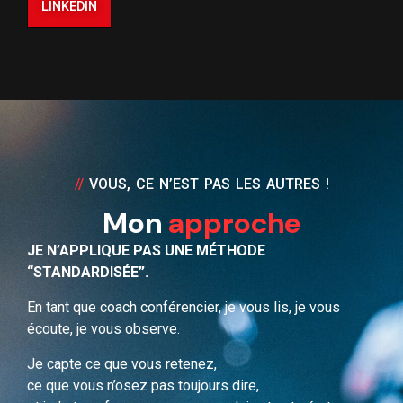
//
VOUS, CE N’EST PAS LES AUTRES !
Mon
approche
JE N’APPLIQUE PAS UNE MÉTHODE
“STANDARDISÉE”.
En tant que coach conférencier, je vous lis, je vous
écoute, je vous observe.
Je capte ce que vous retenez,
ce que vous n’osez pas toujours dire,
et je le transforme en message clair, structuré et
vibrant.
J’écris avec vous, jamais à votre place.