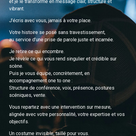
Votre histoire se pose sans travestissement,
au service d’une prise de parole juste et incarnée.
Je retire ce qui encombre.
Je révèle ce qui vous rend singulier et crédible sur
scène.
Puis je vous équipe, concrètement, en
accompagnement one to one :
Structure de conférence, voix, présence, postures
scéniques, vente.
Vous repartez avec une intervention sur mesure,
alignée avec votre personnalité, votre expertise et vos
objectifs.
Un costume invisible, taillé pour vous.
PAS POUR RESSEMBLER AUX AUTRES.
MAIS POUR VOUS IMPOSER AVEC ÉVIDENCE SANS