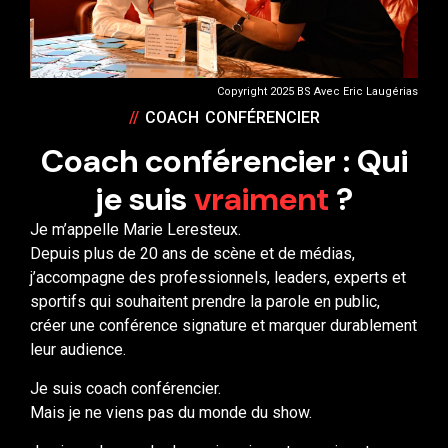
Copyright 2025 BS Avec Eric Laugérias
//
COACH CONFÉRENCIER
Coach conférencier : Qui
je suis
vraiment
?
Je m’appelle Marie Leresteux.
Depuis plus de 20 ans de scène et de médias,
j’accompagne des professionnels, leaders, experts et
sportifs qui souhaitent prendre la parole en public,
créer une conférence signature et marquer durablement
leur audience.
Je suis coach conférencier.
Mais je ne viens pas du monde du show.
Je viens du monde des voix puissantes mais retenues.
Celles qui ont traversé beaucoup.
Celles qui ressentent fort.
Celles qu’on a parfois trop vite jugées, lissées ou