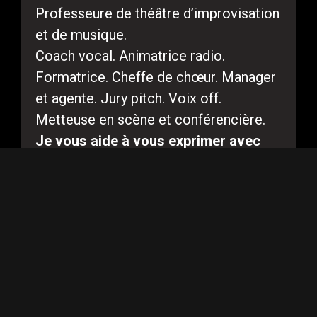
Coach vocal. Animatrice radio.
Formatrice. Cheffe de chœur. Manager
et agente. Jury pitch. Voix off.
Metteuse en scène et conférencière.
Je vous aide à vous exprimer avec
puissance et clarté,
à captiver votre
audience
et à vendre vos idées avec
justesse et autorité, sans jamais
trahir votre singularité.
Une expertise scénique
complète
Une expertise complète dans les