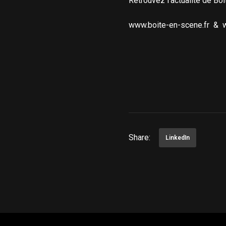
Retrouvez l’actualité de Boi
www.boite-en-scene.fr
&
w
Share:
LinkedIn