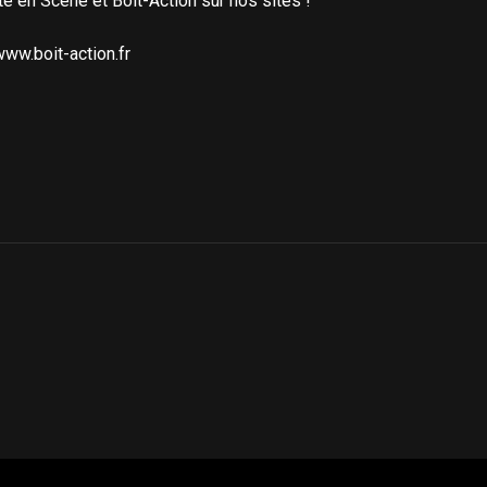
te en Scène et Boit-Action sur nos sites !
ww.boit-action.fr