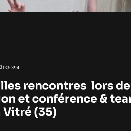
0
394
lles rencontres lors de
ion et conférence & te
 Vitré (35)