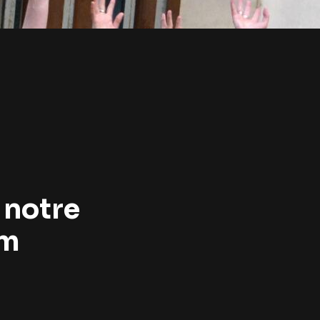
 notre
am