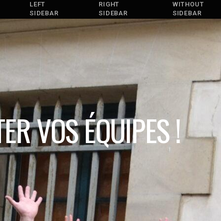
LEFT
RIGHT
WITHOUT
SIDEBAR
SIDEBAR
SIDEBAR
ER VOS ÉQUIPES !